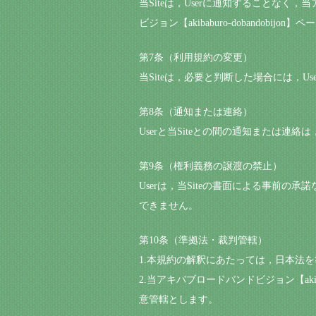
当Siteは，Userに通知することなく，当
ビジョン【akibaburo-doband
第7条（利用規約の変更）
当Siteは，必要と判断した場合には，
第8条（通知または連絡）
Userと当Siteとの間の通知または連絡
第9条（権利義務の譲渡の禁止）
Userは，当Siteの書面による事前
できません。
第10条（準拠法・裁判管轄）
1.本規約の解釈にあたっては，日本法
2.当アキバブロードバンドビジョン【akib
意管轄とします。