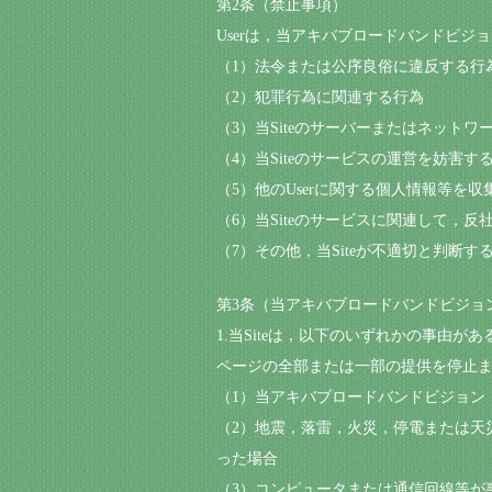
第2条（禁止事項）
Userは，当アキバブロードバンドビジョン【
（1）法令または公序良俗に違反する行
（2）犯罪行為に関連する行為
（3）当Siteのサーバーまたはネット
（4）当Siteのサービスの運営を妨害
（5）他のUserに関する個人情報等を
（6）当Siteのサービスに関連して，
（7）その他，当Siteが不適切と判断す
第3条（当アキバブロードバンドビジョン【aki
1.当Siteは，以下のいずれかの事由がある
ページの全部または一部の提供を停止
（1）当アキバブロードバンドビジョン【ak
（2）地震，落雷，火災，停電または天災など
った場合
（3）コンピュータまたは通信回線等が