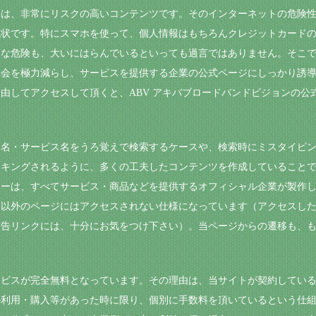
には、非常にリスクの高いコンテンツです。そのインターネットの危険
現状です。特にスマホを使って、個人情報はもちろんクレジットカード
うな危険も、大いにはらんでいるといっても過言ではありません。そこ
機会を極力減らし、サービスを提供する企業の公式ページにしっかり誘
由してアクセスして頂くと、ABV アキバブロードバンドビジョンの公
品名・サービス名をうろ覚えで検索するケースや、検索時にミスタイピ
ンキングされるように、多くの工夫したコンテンツを作成していること
ナーは、すべてサービス・商品などを提供するオフィシャル企業が製作
ト以外のページにはアクセスされない仕様になっています（アクセスし
告リンクには、十分にお気をつけ下さい）。当ページからの遷移も、もち
ービスが完全無料となっています。その理由は、当サイトが契約してい
の利用・購入等があった時に限り、個別に手数料を頂いているという仕