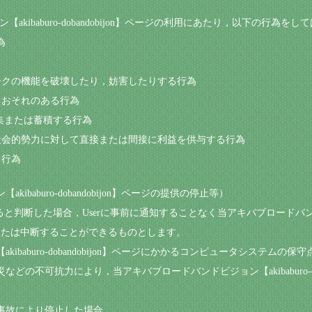
akibaburo-dobandobijon】ページの利用にあたり，以下の行為を
為
ワークの機能を破壊したり，妨害したりする行為
するおそれのある行為
収集または蓄積する行為
反社会的勢力に対して直接または間接に利益を供与する行為
る行為
baburo-dobandobijon】ページの提供の停止等）
と判断した場合，Userに事前に通知することなく当アキバブロードバンドビジョン【a
または中断することができるものとします。
ibaburo-dobandobijon】ページにかかるコンピュータシステムの
の不可抗力により，当アキバブロードバンドビジョン【akibaburo-dob
事故により停止した場合