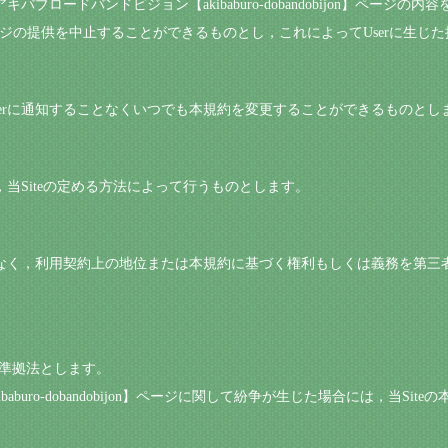
アキバブロードバンドビジョン【akibaburo-dobandobijon】ペー
obijon】ページの提供を中止することができるものとし，これによってUser
Userに通知することなくいつでも本規約を変更することができるものとし
は，当Siteの定める方法によって行うものとします。
の承諾なく，利用契約上の地位または本規約に基づく権利もしくは義務を第
を準拠法とします。
aburo-dobandobijon】ページに関して紛争が生じた場合には，当S