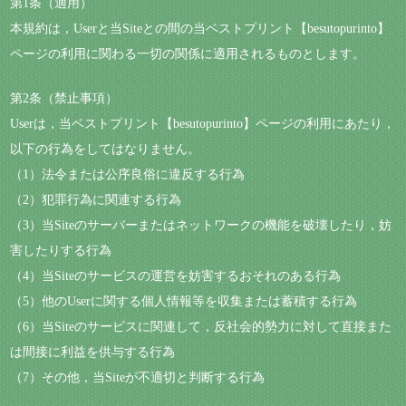
第1条（適用）
本規約は，Userと当Siteとの間の当ベストプリント【besutopurinto】
ページの利用に関わる一切の関係に適用されるものとします。
第2条（禁止事項）
Userは，当ベストプリント【besutopurinto】ページの利用にあたり，
以下の行為をしてはなりません。
（1）法令または公序良俗に違反する行為
（2）犯罪行為に関連する行為
（3）当Siteのサーバーまたはネットワークの機能を破壊したり，妨
害したりする行為
（4）当Siteのサービスの運営を妨害するおそれのある行為
（5）他のUserに関する個人情報等を収集または蓄積する行為
（6）当Siteのサービスに関連して，反社会的勢力に対して直接また
は間接に利益を供与する行為
（7）その他，当Siteが不適切と判断する行為