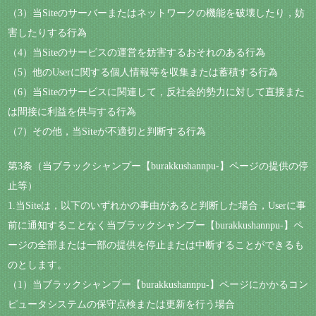
（3）当Siteのサーバーまたはネットワークの機能を破壊したり，妨
害したりする行為
（4）当Siteのサービスの運営を妨害するおそれのある行為
（5）他のUserに関する個人情報等を収集または蓄積する行為
（6）当Siteのサービスに関連して，反社会的勢力に対して直接また
は間接に利益を供与する行為
（7）その他，当Siteが不適切と判断する行為
第3条（当ブラックシャンプー【burakkushannpu-】ページの提供の停
止等）
1.当Siteは，以下のいずれかの事由があると判断した場合，Userに事
前に通知することなく当ブラックシャンプー【burakkushannpu-】ペ
ージの全部または一部の提供を停止または中断することができるも
のとします。
（1）当ブラックシャンプー【burakkushannpu-】ページにかかるコン
ピュータシステムの保守点検または更新を行う場合