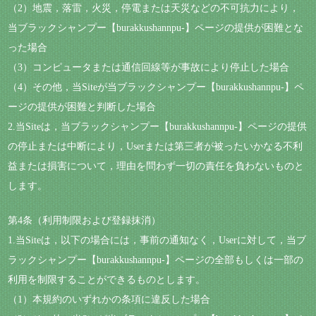
（2）地震，落雷，火災，停電または天災などの不可抗力により，
当ブラックシャンプー【burakkushannpu-】ページの提供が困難とな
った場合
（3）コンピュータまたは通信回線等が事故により停止した場合
（4）その他，当Siteが当ブラックシャンプー【burakkushannpu-】ペ
ージの提供が困難と判断した場合
2.当Siteは，当ブラックシャンプー【burakkushannpu-】ページの提供
の停止または中断により，Userまたは第三者が被ったいかなる不利
益または損害について，理由を問わず一切の責任を負わないものと
します。
第4条（利用制限および登録抹消）
1.当Siteは，以下の場合には，事前の通知なく，Userに対して，当ブ
ラックシャンプー【burakkushannpu-】ページの全部もしくは一部の
利用を制限することができるものとします。
（1）本規約のいずれかの条項に違反した場合