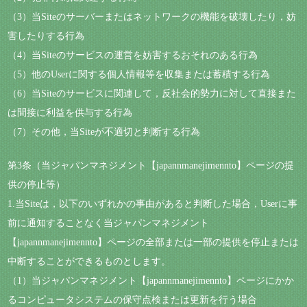
（3）当Siteのサーバーまたはネットワークの機能を破壊したり，妨
害したりする行為
（4）当Siteのサービスの運営を妨害するおそれのある行為
（5）他のUserに関する個人情報等を収集または蓄積する行為
（6）当Siteのサービスに関連して，反社会的勢力に対して直接また
は間接に利益を供与する行為
（7）その他，当Siteが不適切と判断する行為
第3条（当ジャパンマネジメント【japannmanejimennto】ページの提
供の停止等）
1.当Siteは，以下のいずれかの事由があると判断した場合，Userに事
前に通知することなく当ジャパンマネジメント
【japannmanejimennto】ページの全部または一部の提供を停止または
中断することができるものとします。
（1）当ジャパンマネジメント【japannmanejimennto】ページにかか
るコンピュータシステムの保守点検または更新を行う場合