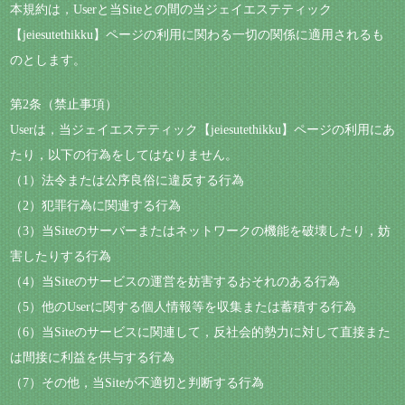
本規約は，Userと当Siteとの間の当ジェイエステティック
【jeiesutethikku】ページの利用に関わる一切の関係に適用されるも
のとします。
第2条（禁止事項）
Userは，当ジェイエステティック【jeiesutethikku】ページの利用にあ
たり，以下の行為をしてはなりません。
（1）法令または公序良俗に違反する行為
（2）犯罪行為に関連する行為
（3）当Siteのサーバーまたはネットワークの機能を破壊したり，妨
害したりする行為
（4）当Siteのサービスの運営を妨害するおそれのある行為
（5）他のUserに関する個人情報等を収集または蓄積する行為
（6）当Siteのサービスに関連して，反社会的勢力に対して直接また
は間接に利益を供与する行為
（7）その他，当Siteが不適切と判断する行為