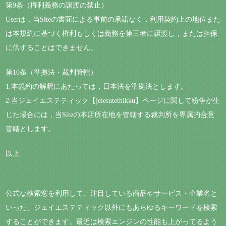
第9条（権利義務の譲渡の禁止）
Userは，当Siteの書面による事前の承諾なく，利用契約上の地位また
は本規約に基づく権利もしくは義務を第三者に譲渡し，または担保
に供することはできません。
第10条（準拠法・裁判管轄）
1.本規約の解釈にあたっては，日本法を準拠法とします。
2.当ジェイエステティック【jeiesutethikku】ページに関して紛争が生
じた場合には，当Siteの本店所在地を管轄する裁判所を専属的合意
管轄とします。
以上
公式な検索窓を利用して、注目している商品やサービス・企業名と
いった、ジェイエステティック以外にもあらゆるキーワードを検索
することができます。最近は検索エンジンの性能も上がってるよう