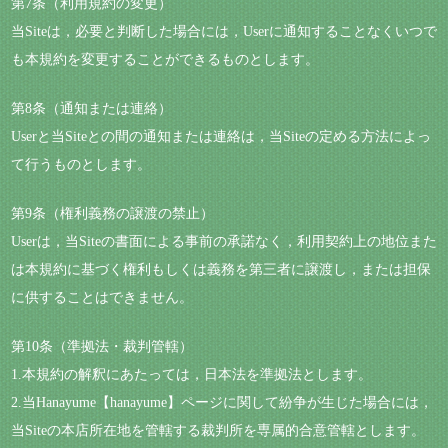
第7条（利用規約の変更）
当Siteは，必要と判断した場合には，Userに通知することなくいつで
も本規約を変更することができるものとします。
第8条（通知または連絡）
Userと当Siteとの間の通知または連絡は，当Siteの定める方法によっ
て行うものとします。
第9条（権利義務の譲渡の禁止）
Userは，当Siteの書面による事前の承諾なく，利用契約上の地位また
は本規約に基づく権利もしくは義務を第三者に譲渡し，または担保
に供することはできません。
第10条（準拠法・裁判管轄）
1.本規約の解釈にあたっては，日本法を準拠法とします。
2.当Hanayume【hanayume】ページに関して紛争が生じた場合には，
当Siteの本店所在地を管轄する裁判所を専属的合意管轄とします。