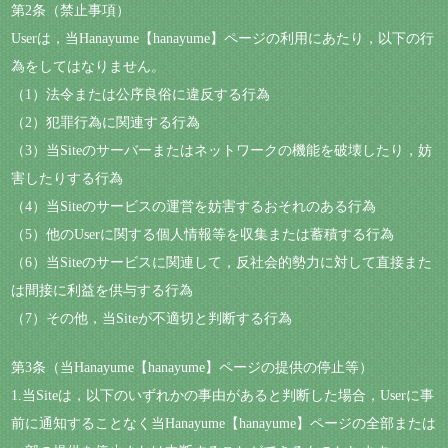
第2条（禁止事項）
Userは，当Hanayume【hanayume】ページの利用にあたり，以下の行
為をしてはなりません。
（1）法令または公序良俗に違反する行為
（2）犯罪行為に関連する行為
（3）当Siteのサーバーまたはネットワークの機能を破壊したり，妨
害したりする行為
（4）当Siteのサービスの運営を妨害するおそれのある行為
（5）他のUserに関する個人情報等を収集または蓄積する行為
（6）当Siteのサービスに関連して，反社会的勢力に対して直接また
は間接に利益を供与する行為
（7）その他，当Siteが不適切と判断する行為
第3条（当Hanayume【hanayume】ページの提供の停止等）
1.当Siteは，以下のいずれかの事由があると判断した場合，Userに事
前に通知することなく当Hanayume【hanayume】ページの全部または