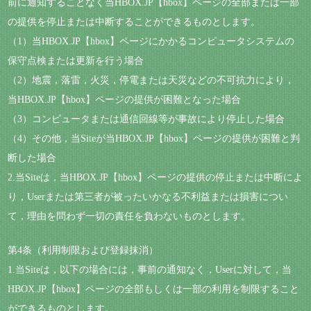
前に通知することなく当HBOX.JP【hbox】ページの全部または一部
の提供を停止または中断することができるものとします。
（1）当HBOX.JP【hbox】ページにかかるコンピュータシステムの
保守点検または更新を行う場合
（2）地震，落雷，火災，停電または天災などの不可抗力により，
当HBOX.JP【hbox】ページの提供が困難となった場合
（3）コンピュータまたは通信回線等が事故により停止した場合
（4）その他，当Siteが当HBOX.JP【hbox】ページの提供が困難と判
断した場合
2.当Siteは，当HBOX.JP【hbox】ページの提供の停止または中断によ
り，Userまたは第三者が被ったいかなる不利益または損害につい
て，理由を問わず一切の責任を負わないものとします。
第4条（利用制限および登録抹消）
1.当Siteは，以下の場合には，事前の通知なく，Userに対して，当
HBOX.JP【hbox】ページの全部もしくは一部の利用を制限すること
ができるものとします。