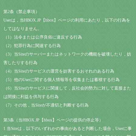
第2条（禁止事項）
Userは，当HBOX.JP【hbox】ページの利用にあたり，以下の行為を
してはなりません。
（1）法令または公序良俗に違反する行為
（2）犯罪行為に関連する行為
（3）当Siteのサーバーまたはネットワークの機能を破壊したり，妨
害したりする行為
（4）当Siteのサービスの運営を妨害するおそれのある行為
（5）他のUserに関する個人情報等を収集または蓄積する行為
（6）当Siteのサービスに関連して，反社会的勢力に対して直接また
は間接に利益を供与する行為
（7）その他，当Siteが不適切と判断する行為
第3条（当HBOX.JP【hbox】ページの提供の停止等）
1.当Siteは，以下のいずれかの事由があると判断した場合，Userに事