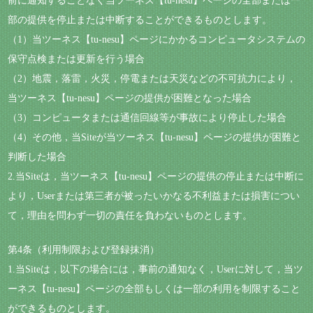
前に通知することなく当ツーネス【tu-nesu】ページの全部または一
部の提供を停止または中断することができるものとします。
（1）当ツーネス【tu-nesu】ページにかかるコンピュータシステムの
保守点検または更新を行う場合
（2）地震，落雷，火災，停電または天災などの不可抗力により，
当ツーネス【tu-nesu】ページの提供が困難となった場合
（3）コンピュータまたは通信回線等が事故により停止した場合
（4）その他，当Siteが当ツーネス【tu-nesu】ページの提供が困難と
判断した場合
2.当Siteは，当ツーネス【tu-nesu】ページの提供の停止または中断に
より，Userまたは第三者が被ったいかなる不利益または損害につい
て，理由を問わず一切の責任を負わないものとします。
第4条（利用制限および登録抹消）
1.当Siteは，以下の場合には，事前の通知なく，Userに対して，当ツ
ーネス【tu-nesu】ページの全部もしくは一部の利用を制限すること
ができるものとします。