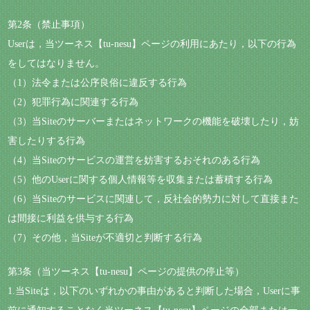
第2条（禁止事項）
Userは，当ツーネス【tu-nesu】ページの利用にあたり，以下の行為
をしてはなりません。
（1）法令または公序良俗に違反する行為
（2）犯罪行為に関連する行為
（3）当Siteのサーバーまたはネットワークの機能を破壊したり，妨
害したりする行為
（4）当Siteのサービスの運営を妨害するおそれのある行為
（5）他のUserに関する個人情報等を収集または蓄積する行為
（6）当Siteのサービスに関連して，反社会的勢力に対して直接また
は間接に利益を供与する行為
（7）その他，当Siteが不適切と判断する行為
第3条（当ツーネス【tu-nesu】ページの提供の停止等）
1.当Siteは，以下のいずれかの事由があると判断した場合，Userに事