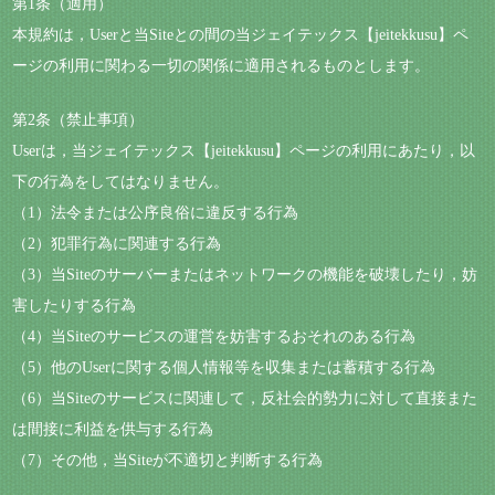
第1条（適用）
本規約は，Userと当Siteとの間の当ジェイテックス【jeitekkusu】ペ
ージの利用に関わる一切の関係に適用されるものとします。
第2条（禁止事項）
Userは，当ジェイテックス【jeitekkusu】ページの利用にあたり，以
下の行為をしてはなりません。
（1）法令または公序良俗に違反する行為
（2）犯罪行為に関連する行為
（3）当Siteのサーバーまたはネットワークの機能を破壊したり，妨
害したりする行為
（4）当Siteのサービスの運営を妨害するおそれのある行為
（5）他のUserに関する個人情報等を収集または蓄積する行為
（6）当Siteのサービスに関連して，反社会的勢力に対して直接また
は間接に利益を供与する行為
（7）その他，当Siteが不適切と判断する行為