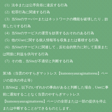
（1）法令または公序良俗に違反する行為
（2）犯罪行為に関連する行為
（3）当Siteのサーバーまたはネットワークの機能を破壊したり，妨
害したりする行為
（4）当Siteのサービスの運営を妨害するおそれのある行為
（5）他のUserに関する個人情報等を収集または蓄積する行為
（6）当Siteのサービスに関連して，反社会的勢力に対して直接また
は間接に利益を供与する行為
（7）その他，当Siteが不適切と判断する行為
第3条（当雲のやすらぎマットレス【kumonoyasuragimattoresu】ペー
ジの提供の停止等）
1.当Siteは，以下のいずれかの事由があると判断した場合，Userに事
前に通知することなく当雲のやすらぎマットレス
【kumonoyasuragimattoresu】ページの全部または一部の提供を停止
または中断することができるものとします。