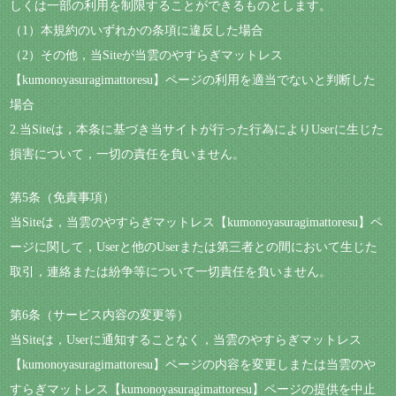
しくは一部の利用を制限することができるものとします。
（1）本規約のいずれかの条項に違反した場合
（2）その他，当Siteが当雲のやすらぎマットレス
【kumonoyasuragimattoresu】ページの利用を適当でないと判断した
場合
2.当Siteは，本条に基づき当サイトが行った行為によりUserに生じた
損害について，一切の責任を負いません。
第5条（免責事項）
当Siteは，当雲のやすらぎマットレス【kumonoyasuragimattoresu】ペ
ージに関して，Userと他のUserまたは第三者との間において生じた
取引，連絡または紛争等について一切責任を負いません。
第6条（サービス内容の変更等）
当Siteは，Userに通知することなく，当雲のやすらぎマットレス
【kumonoyasuragimattoresu】ページの内容を変更しまたは当雲のや
すらぎマットレス【kumonoyasuragimattoresu】ページの提供を中止