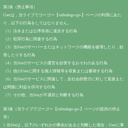
第2条（禁止事項）
Userは，当ライブでゴーゴー【raibudego-go-】ページの利用にあた
り，以下の行為をしてはなりません。
（1）法令または公序良俗に違反する行為
（2）犯罪行為に関連する行為
（3）当Siteのサーバーまたはネットワークの機能を破壊したり，妨
害したりする行為
（4）当Siteのサービスの運営を妨害するおそれのある行為
（5）他のUserに関する個人情報等を収集または蓄積する行為
（6）当Siteのサービスに関連して，反社会的勢力に対して直接また
は間接に利益を供与する行為
（7）その他，当Siteが不適切と判断する行為
第3条（当ライブでゴーゴー【raibudego-go-】ページの提供の停止
等）
1.当Siteは，以下のいずれかの事由があると判断した場合，Userに事