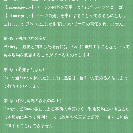
【raibudego-go-】ページの内容を変更しまたは当ライブでゴーゴー
【raibudego-go-】ページの提供を中止することができるものとし，
これによってUserに生じた損害について一切の責任を負いません。
第7条（利用規約の変更）
当Siteは，必要と判断した場合には，Userに通知することなくいつで
も本規約を変更することができるものとします。
第8条（通知または連絡）
Userと当Siteとの間の通知または連絡は，当Siteの定める方法によっ
て行うものとします。
第9条（権利義務の譲渡の禁止）
Userは，当Siteの書面による事前の承諾なく，利用契約上の地位また
は本規約に基づく権利もしくは義務を第三者に譲渡し，または担保
に供することはできません。