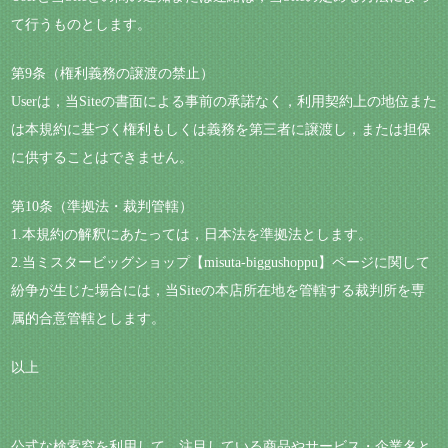
て行うものとします。
第9条（権利義務の譲渡の禁止）
Userは，当Siteの書面による事前の承諾なく，利用契約上の地位また
は本規約に基づく権利もしくは義務を第三者に譲渡し，または担保
に供することはできません。
第10条（準拠法・裁判管轄）
1.本規約の解釈にあたっては，日本法を準拠法とします。
2.当ミスタービッグショップ【misuta-biggushoppu】ページに関して
紛争が生じた場合には，当Siteの本店所在地を管轄する裁判所を専
属的合意管轄とします。
以上
公式な検索窓を利用して、注目している商品やサービス・企業名と