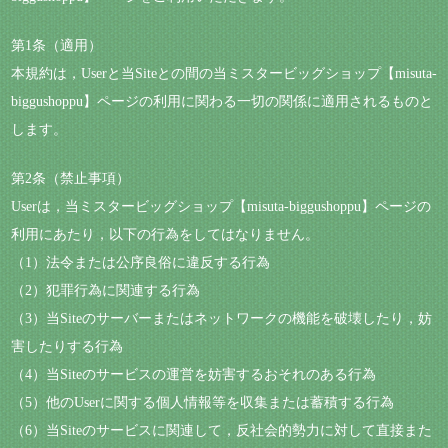
第1条（適用）
本規約は，Userと当Siteとの間の当ミスタービッグショップ【misuta-
biggushoppu】ページの利用に関わる一切の関係に適用されるものと
します。
第2条（禁止事項）
Userは，当ミスタービッグショップ【misuta-biggushoppu】ページの
利用にあたり，以下の行為をしてはなりません。
（1）法令または公序良俗に違反する行為
（2）犯罪行為に関連する行為
（3）当Siteのサーバーまたはネットワークの機能を破壊したり，妨
害したりする行為
（4）当Siteのサービスの運営を妨害するおそれのある行為
（5）他のUserに関する個人情報等を収集または蓄積する行為
（6）当Siteのサービスに関連して，反社会的勢力に対して直接また