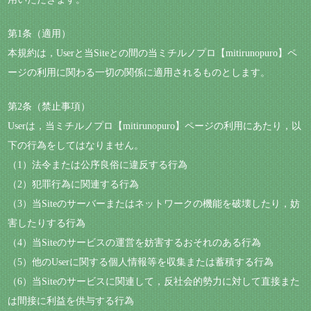
第1条（適用）
本規約は，Userと当Siteとの間の当ミチルノプロ【mitirunopuro】ペ
ージの利用に関わる一切の関係に適用されるものとします。
第2条（禁止事項）
Userは，当ミチルノプロ【mitirunopuro】ページの利用にあたり，以
下の行為をしてはなりません。
（1）法令または公序良俗に違反する行為
（2）犯罪行為に関連する行為
（3）当Siteのサーバーまたはネットワークの機能を破壊したり，妨
害したりする行為
（4）当Siteのサービスの運営を妨害するおそれのある行為
（5）他のUserに関する個人情報等を収集または蓄積する行為
（6）当Siteのサービスに関連して，反社会的勢力に対して直接また
は間接に利益を供与する行為