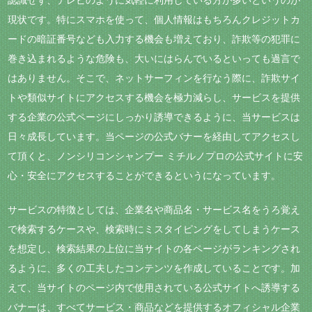
認識せず、テレビのように気軽に利用している方が多いというのが
現状です。特にスマホを使って、個人情報はもちろんクレジットカ
ードの暗証番号なども入力する機会も増えており、詐欺等の犯罪に
巻き込まれるような危険も、大いにはらんでいるといっても過言で
はありません。そこで、ネットサーフィンを行なう際に、詐欺サイ
トや類似サイトにアクセスする機会を極力減らし、サービスを提供
する企業の公式ページにしっかり誘導できるように、当サービスは
日々成長しています。当ページの公式バナーを経由してアクセスし
て頂くと、ノンシリコンシャンプー ミチルノプロの公式サイトに安
心・安全にアクセスすることができるというになっています。
サービスの特徴としては、企業名や商品名・サービス名をうろ覚え
で検索するケースや、検索時にミスタイピングをしてしまうケース
を想定し、検索結果の上位に当サイトの各ページがランキングされ
るように、多くの工夫したコンテンツを作成していることです。加
えて、当サイトのページ内で使用されている公式サイトへ誘導する
バナーは、すべてサービス・商品などを提供するオフィシャル企業