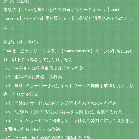
第1条（適用）
本規約は，Userと当Siteとの間の当オンリーミネラル【onnri-
mineraru】ページの利用に関わる一切の関係に適用されるものとし
ます。
第2条（禁止事項）
Userは，当オンリーミネラル【onnri-mineraru】ページの利用にあた
り，以下の行為をしてはなりません。
（1）法令または公序良俗に違反する行為
（2）犯罪行為に関連する行為
（3）当Siteのサーバーまたはネットワークの機能を破壊したり，妨
害したりする行為
（4）当Siteのサービスの運営を妨害するおそれのある行為
（5）他のUserに関する個人情報等を収集または蓄積する行為
（6）当Siteのサービスに関連して，反社会的勢力に対して直接また
は間接に利益を供与する行為
（7）その他，当Siteが不適切と判断する行為