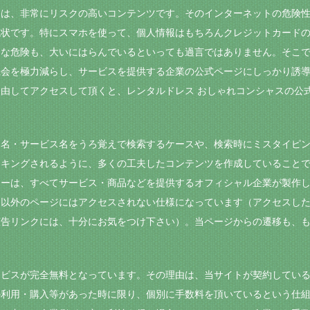
には、非常にリスクの高いコンテンツです。そのインターネットの危険
現状です。特にスマホを使って、個人情報はもちろんクレジットカード
うな危険も、大いにはらんでいるといっても過言ではありません。そこ
機会を極力減らし、サービスを提供する企業の公式ページにしっかり誘
由してアクセスして頂くと、レンタルドレス おしゃれコンシャスの公
品名・サービス名をうろ覚えで検索するケースや、検索時にミスタイピ
ンキングされるように、多くの工夫したコンテンツを作成していること
ナーは、すべてサービス・商品などを提供するオフィシャル企業が製作
ト以外のページにはアクセスされない仕様になっています（アクセスし
告リンクには、十分にお気をつけ下さい）。当ページからの遷移も、も
ービスが完全無料となっています。その理由は、当サイトが契約してい
の利用・購入等があった時に限り、個別に手数料を頂いているという仕