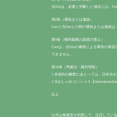
当Siteは，必要と判断した場合には，
第8条（通知または連絡）
Userと当Siteとの間の通知または連絡
第9条（権利義務の譲渡の禁止）
Userは，当Siteの書面による事前
できません。
第10条（準拠法・裁判管轄）
1.本規約の解釈にあたっては，日本法
2.当おしゃれコンシャス【oshareko
以上
公式な検索窓を利用して、注目してい