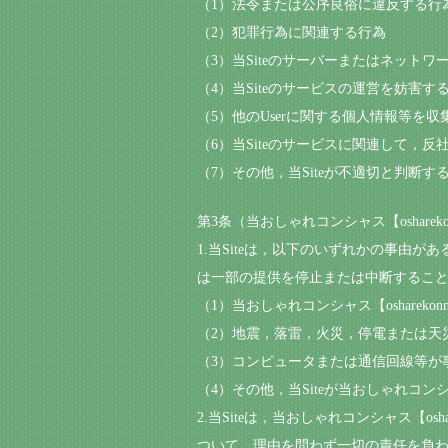
（1）法令または公序良俗に違反する行
（2）犯罪行為に関連する行為
（3）当Siteのサーバーまたはネット
（4）当Siteのサービスの運営を妨害
（5）他のUserに関する個人情報等を
（6）当Siteのサービスに関連して，
（7）その他，当Siteが不適切と判断す
第3条（当おしゃれコンシャス【osharek
1.当Siteは，以下のいずれかの事由があ
は一部の提供を停止または中断するこ
（1）当おしゃれコンシャス【oshare
（2）地震，落雷，火災，停電または天災な
（3）コンピュータまたは通信回線等が
（4）その他，当Siteが当おしゃれコンシャ
2.当Siteは，当おしゃれコンシャス【o
ついて，理由を問わず一切の責任を負