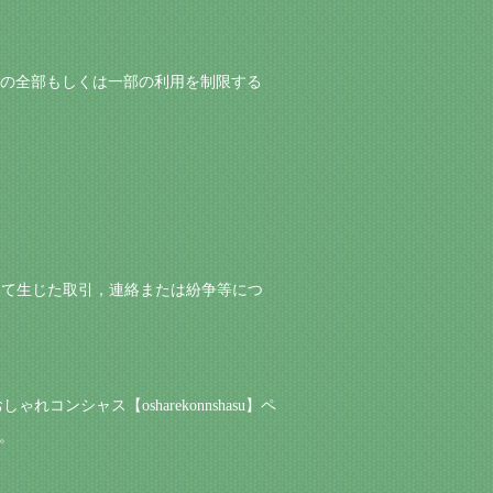
】ページの全部もしくは一部の利用を制限する
間において生じた取引，連絡または紛争等につ
れコンシャス【osharekonnshasu】ペ
。