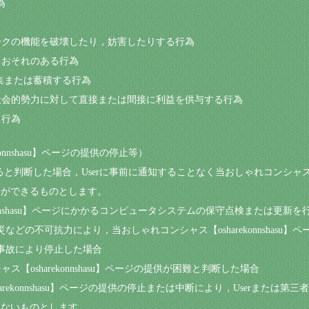
為
ワークの機能を破壊したり，妨害したりする行為
するおそれのある行為
収集または蓄積する行為
反社会的勢力に対して直接または間接に利益を供与する行為
る行為
onnshasu】ページの提供の停止等）
ると判断した場合，Userに事前に通知することなく当おしゃれコンシャス【osh
とができるものとします。
konnshasu】ページにかかるコンピュータシステムの保守点検または更新を
どの不可抗力により，当おしゃれコンシャス【osharekonnshasu
事故により停止した場合
ス【osharekonnshasu】ページの提供が困難と判断した場合
sharekonnshasu】ページの提供の停止または中断により，Userまた
わないものとします。