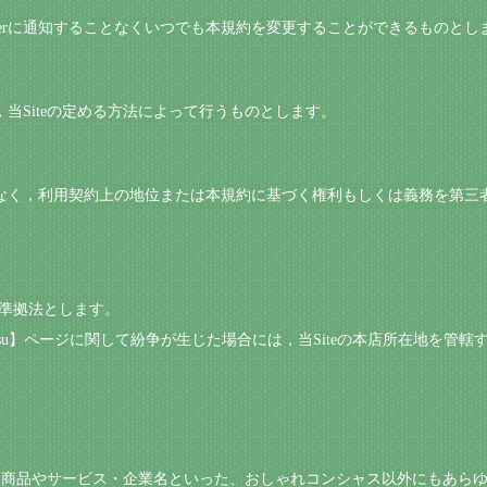
Userに通知することなくいつでも本規約を変更することができるものとし
は，当Siteの定める方法によって行うものとします。
の承諾なく，利用契約上の地位または本規約に基づく権利もしくは義務を第
を準拠法とします。
nnshasu】ページに関して紛争が生じた場合には，当Siteの本店所在地
る商品やサービス・企業名といった、おしゃれコンシャス以外にもあら