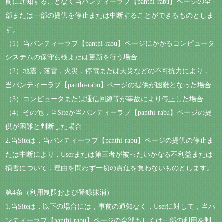
前に通知することなく当パンティーラブ【panthi-rabu】ページの全
部または一部の提供を停止または中断することができるものとしま
す。
（1）当パンティーラブ【panthi-rabu】ページにかかるコンピュータ
システムの保守点検または更新を行う場合
（2）地震，落雷，火災，停電または天災などの不可抗力により，
当パンティーラブ【panthi-rabu】ページの提供が困難となった場合
（3）コンピュータまたは通信回線等が事故により停止した場合
（4）その他，当Siteが当パンティーラブ【panthi-rabu】ページの提
供が困難と判断した場合
2.当Siteは，当パンティーラブ【panthi-rabu】ページの提供の停止ま
たは中断により，Userまたは第三者が被ったいかなる不利益または
損害について，理由を問わず一切の責任を負わないものとします。
第4条（利用制限および登録抹消）
1.当Siteは，以下の場合には，事前の通知なく，Userに対して，当パ
ンティーラブ【panthi-rabu】ページの全部もしくは一部の利用を制