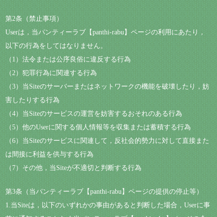
第2条（禁止事項）
Userは，当パンティーラブ【panthi-rabu】ページの利用にあたり，
以下の行為をしてはなりません。
（1）法令または公序良俗に違反する行為
（2）犯罪行為に関連する行為
（3）当Siteのサーバーまたはネットワークの機能を破壊したり，妨
害したりする行為
（4）当Siteのサービスの運営を妨害するおそれのある行為
（5）他のUserに関する個人情報等を収集または蓄積する行為
（6）当Siteのサービスに関連して，反社会的勢力に対して直接また
は間接に利益を供与する行為
（7）その他，当Siteが不適切と判断する行為
第3条（当パンティーラブ【panthi-rabu】ページの提供の停止等）
1.当Siteは，以下のいずれかの事由があると判断した場合，Userに事