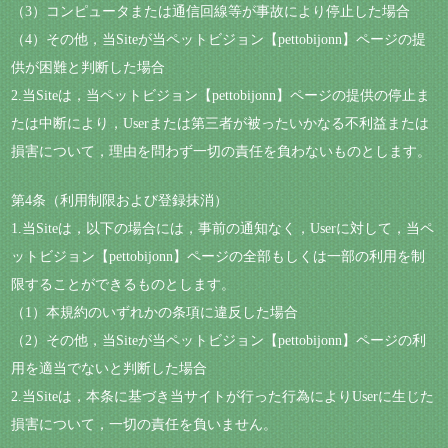
（3）コンピュータまたは通信回線等が事故により停止した場合
（4）その他，当Siteが当ペットビジョン【pettobijonn】ページの提
供が困難と判断した場合
2.当Siteは，当ペットビジョン【pettobijonn】ページの提供の停止ま
たは中断により，Userまたは第三者が被ったいかなる不利益または
損害について，理由を問わず一切の責任を負わないものとします。
第4条（利用制限および登録抹消）
1.当Siteは，以下の場合には，事前の通知なく，Userに対して，当ペ
ットビジョン【pettobijonn】ページの全部もしくは一部の利用を制
限することができるものとします。
（1）本規約のいずれかの条項に違反した場合
（2）その他，当Siteが当ペットビジョン【pettobijonn】ページの利
用を適当でないと判断した場合
2.当Siteは，本条に基づき当サイトが行った行為によりUserに生じた
損害について，一切の責任を負いません。