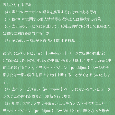
害したりする行為
（4）当Siteのサービスの運営を妨害するおそれのある行為
（5）他のUserに関する個人情報等を収集または蓄積する行為
（6）当Siteのサービスに関連して，反社会的勢力に対して直接また
は間接に利益を供与する行為
（7）その他，当Siteが不適切と判断する行為
第3条（当ペットビジョン【pettobijonn】ページの提供の停止等）
1.当Siteは，以下のいずれかの事由があると判断した場合，Userに事
前に通知することなく当ペットビジョン【pettobijonn】ページの全
部または一部の提供を停止または中断することができるものとしま
す。
（1）当ペットビジョン【pettobijonn】ページにかかるコンピュータ
システムの保守点検または更新を行う場合
（2）地震，落雷，火災，停電または天災などの不可抗力により，
当ペットビジョン【pettobijonn】ページの提供が困難となった場合