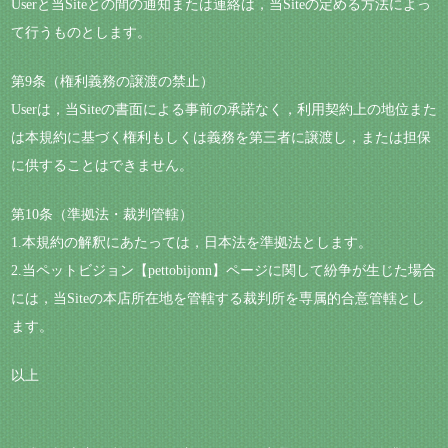
Userと当Siteとの間の通知または連絡は，当Siteの定める方法によっ
て行うものとします。
第9条（権利義務の譲渡の禁止）
Userは，当Siteの書面による事前の承諾なく，利用契約上の地位また
は本規約に基づく権利もしくは義務を第三者に譲渡し，または担保
に供することはできません。
第10条（準拠法・裁判管轄）
1.本規約の解釈にあたっては，日本法を準拠法とします。
2.当ペットビジョン【pettobijonn】ページに関して紛争が生じた場合
には，当Siteの本店所在地を管轄する裁判所を専属的合意管轄とし
ます。
以上