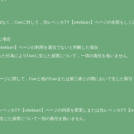
通知なく，Userに対して，当レベッカTV【rebekkatv】ページの全部
た場合
rebekkatv】ページの利用を適当でないと判断した場合
行った行為によりUserに生じた損害について，一切の責任を負いません。
atv】ページに関して，Userと他のUserまたは第三者との間において生じ
レベッカTV【rebekkatv】ページの内容を変更しまたは当レベッカTV【r
rに生じた損害について一切の責任を負いません。