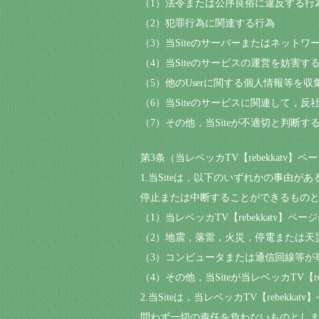
（1）法令または公序良俗に違反する行
（2）犯罪行為に関連する行為
（3）当Siteのサーバーまたはネット
（4）当Siteのサービスの運営を妨害
（5）他のUserに関する個人情報等を
（6）当Siteのサービスに関連して，
（7）その他，当Siteが不適切と判断す
第3条（当レベッカTV【rebekkatv】
1.当Siteは，以下のいずれかの事由が
停止または中断することができるもの
（1）当レベッカTV【rebekkatv
（2）地震，落雷，火災，停電または天災
（3）コンピュータまたは通信回線等が
（4）その他，当Siteが当レベッカTV【
2.当Siteは，当レベッカTV【reb
問わず一切の責任を負わないものとし