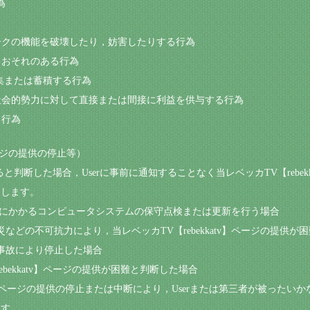
為
ワークの機能を破壊したり，妨害したりする行為
するおそれのある行為
収集または蓄積する行為
反社会的勢力に対して直接または間接に利益を供与する行為
る行為
ページの提供の停止等）
あると判断した場合，Userに事前に通知することなく当レベッカTV【rebe
とします。
】ページにかかるコンピュータシステムの保守点検または更新を行う場合
などの不可抗力により，当レベッカTV【rebekkatv】ページの提供が
事故により停止した場合
rebekkatv】ページの提供が困難と判断した場合
ekkatv】ページの提供の停止または中断により，Userまたは第三者が被っ
ます。