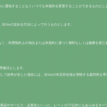
Userに通知することなくいつでも本規約を変更することができるものとし
は，当Siteの定める方法によって行うものとします。
の承諾なく，利用契約上の地位または本規約に基づく権利もしくは義務を第
を準拠法とします。
ページに関して紛争が生じた場合には，当Siteの本店所在地を管轄する裁判所
商品やサービス・企業名といった、レベッカTV以外にもあらゆるキー