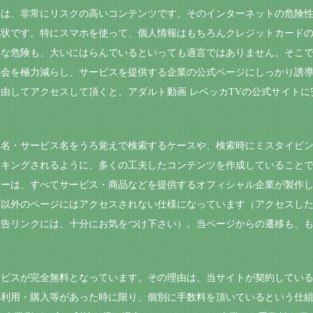
には、非常にリスクの高いコンテンツです。そのインターネットの危険
現状です。特にスマホを使って、個人情報はもちろんクレジットカード
うな危険も、大いにはらんでいるといっても過言ではありません。そこ
機会を極力減らし、サービスを提供する企業の公式ページにしっかり誘
由してアクセスして頂くと、アダルト動画 レベッカTVの公式サイト
品名・サービス名をうろ覚えで検索するケースや、検索時にミスタイピ
ンキングされるように、多くの工夫したコンテンツを作成していること
ナーは、すべてサービス・商品などを提供するオフィシャル企業が製作
ト以外のページにはアクセスされない仕様になっています（アクセスし
告リンクには、十分にお気をつけ下さい）。当ページからの遷移も、も
ービスが完全無料となっています。その理由は、当サイトが契約してい
の利用・購入等があった時に限り、個別に手数料を頂いているという仕