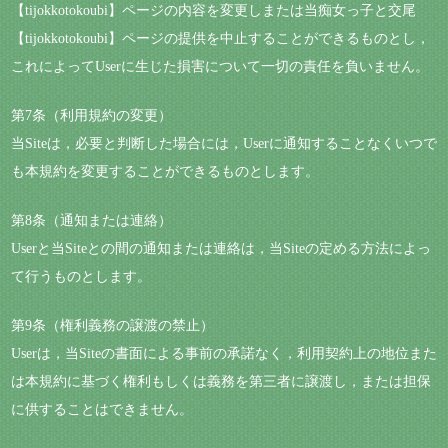
【tijokkotokoubi】ページの内容を変更しまたは当痴女っ子と交尾
【tijokkotokoubi】ページの提供を中止することができるものとし，
これによってUserに生じた損害について一切の責任を負いません。
第7条（利用規約の変更）
当Siteは，必要と判断した場合には，Userに通知することなくいつで
も本規約を変更することができるものとします。
第8条（通知または連絡）
Userと当Siteとの間の通知または連絡は，当Siteの定める方法によっ
て行うものとします。
第9条（権利義務の譲渡の禁止）
Userは，当Siteの書面による事前の承諾なく，利用契約上の地位また
は本規約に基づく権利もしくは義務を第三者に譲渡し，または担保
に供することはできません。