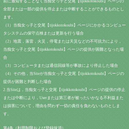
前に通知することなく当痴女っ子と交尾【tijokkotokoubi】ページの
全部または一部の提供を停止または中断することができるものとし
ます。
（1）当痴女っ子と交尾【tijokkotokoubi】ページにかかるコンピュー
タシステムの保守点検または更新を行う場合
（2）地震，落雷，火災，停電または天災などの不可抗力により，
当痴女っ子と交尾【tijokkotokoubi】ページの提供が困難となった場
合
（3）コンピュータまたは通信回線等が事故により停止した場合
（4）その他，当Siteが当痴女っ子と交尾【tijokkotokoubi】ページの
提供が困難と判断した場合
2.当Siteは，当痴女っ子と交尾【tijokkotokoubi】ページの提供の停止
または中断により，Userまたは第三者が被ったいかなる不利益また
は損害について，理由を問わず一切の責任を負わないものとしま
す。
第4条（利用制限および登録抹消）