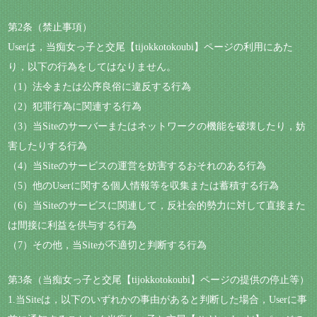
第2条（禁止事項）
Userは，当痴女っ子と交尾【tijokkotokoubi】ページの利用にあた
り，以下の行為をしてはなりません。
（1）法令または公序良俗に違反する行為
（2）犯罪行為に関連する行為
（3）当Siteのサーバーまたはネットワークの機能を破壊したり，妨
害したりする行為
（4）当Siteのサービスの運営を妨害するおそれのある行為
（5）他のUserに関する個人情報等を収集または蓄積する行為
（6）当Siteのサービスに関連して，反社会的勢力に対して直接また
は間接に利益を供与する行為
（7）その他，当Siteが不適切と判断する行為
第3条（当痴女っ子と交尾【tijokkotokoubi】ページの提供の停止等）
1.当Siteは，以下のいずれかの事由があると判断した場合，Userに事