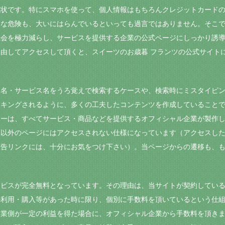
現状です。特にスマホを使って、個人情報はもちろんクレジットカード
うな危険も、大いにはらんでいるといっても過言ではありません。そこ
機会を極力減らし、サービスを提供する企業の公式ページにしっかり誘
由してアクセスして頂くと、スイーツのお歳暮 フランツの公式サイト
品名・サービス名をうろ覚えで検索するケースや、検索時にミスタイピ
ンキングされるように、多くの工夫したコンテンツを作成していること
ナーは、すべてサービス・商品などを提供するオフィシャル企業が製作
ト以外のページにはアクセスされない仕様になっています（アクセスし
告リンクには、十分にお気をつけ下さい）。当ページからの遷移も、も
ービスが完全無料となっています。その理由は、当サイトが契約してい
の利用・購入等があった時に限り、個別に手数料を頂いているという仕
企業側が一定の利益を得た場合に、オフィシャル企業から手数料を頂き