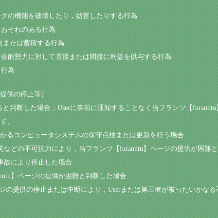
ワークの機能を破壊したり，妨害したりする行為
するおそれのある行為
収集または蓄積する行為
反社会的勢力に対して直接または間接に利益を供与する行為
る行為
ジの提供の停止等）
あると判断した場合，Userに事前に通知することなく当フランツ【furan
ます。
ージにかかるコンピュータシステムの保守点検または更新を行う場合
などの不可抗力により，当フランツ【furanntu】ページの提供が困難
事故により停止した場合
ranntu】ページの提供が困難と判断した場合
ntu】ページの提供の停止または中断により，Userまたは第三者が被ったい
。