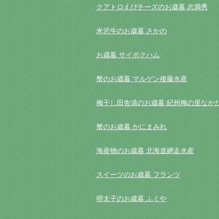
クアトロえびチーズのお歳暮 志満秀
米沢牛のお歳暮 さかの
お歳暮 サイボクハム
蟹のお歳暮 マルゲン後藤水産
梅干し田舎漬のお歳暮 紀州梅の里なか
蟹のお歳暮 かにまみれ
海産物のお歳暮 北海道網走水産
スイーツのお歳暮 フランツ
明太子のお歳暮 ふくや