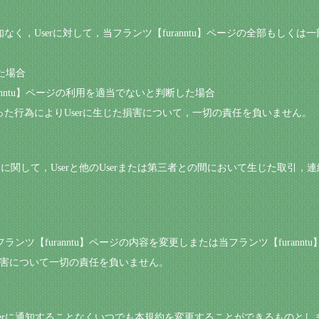
通知なく，Userに対して，当フランツ【furanntu】ページの全部もし
た場合
ranntu】ページの利用を適当でないと判断した場合
行った行為によりUserに生じた損害について，一切の責任を負いません。
u】ページに関して，Userと他のUserまたは第三者との間において生じた取
当フランツ【furanntu】ページの内容を変更しまたは当フランツ【furan
損害について一切の責任を負いません。
Userに通知することなくいつでも本規約を変更することができるものとし