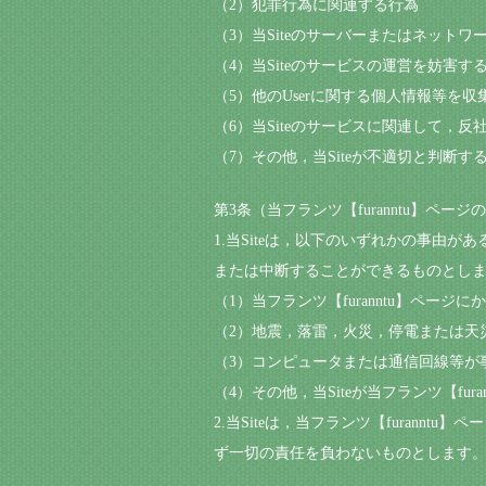
（2）犯罪行為に関連する行為
（3）当Siteのサーバーまたはネット
（4）当Siteのサービスの運営を妨害
（5）他のUserに関する個人情報等を
（6）当Siteのサービスに関連して，
（7）その他，当Siteが不適切と判断す
第3条（当フランツ【furanntu】ペー
1.当Siteは，以下のいずれかの事由が
または中断することができるものとし
（1）当フランツ【furanntu】ペ
（2）地震，落雷，火災，停電または天災
（3）コンピュータまたは通信回線等が
（4）その他，当Siteが当フランツ【fu
2.当Siteは，当フランツ【furan
ず一切の責任を負わないものとします