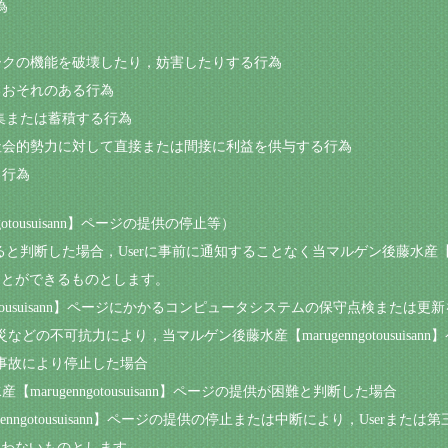
為
ワークの機能を破壊したり，妨害したりする行為
するおそれのある行為
収集または蓄積する行為
反社会的勢力に対して直接または間接に利益を供与する行為
る行為
otousuisann】ページの提供の停止等）
と判断した場合，Userに事前に通知することなく当マルゲン後藤水産【maruge
ことができるものとします。
gotousuisann】ページにかかるコンピュータシステムの保守点検または更
の不可抗力により，当マルゲン後藤水産【marugenngotousuisa
事故により停止した場合
marugenngotousuisann】ページの提供が困難と判断した場合
ugenngotousuisann】ページの提供の停止または中断により，User
負わないものとします。