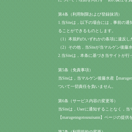
第4条（利用制限および登録抹消）
1.当Siteは，以下の場合には，事前の通知
ることができるものとします。
（1）本規約のいずれかの条項に違反し
（2）その他，当Siteが当マルゲン後藤水産
2.当Siteは，本条に基づき当サイトが
第5条（免責事項）
当Siteは，当マルゲン後藤水産【marug
ついて一切責任を負いません。
第6条（サービス内容の変更等）
当Siteは，Userに通知することなく，当
【marugenngotousuisann
第7条（利用規約の変更）