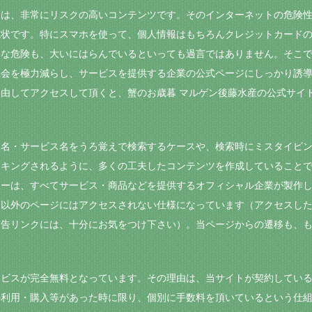
には、非常にリスクの高いコンテンツです。そのインターネットの危険
現状です。特にスマホを使って、個人情報はもちろんクレジットカード
うな危険も、大いにはらんでいるといっても過言ではありません。そこ
機会を極力減らし、サービスを提供する企業の公式ページにしっかり誘
由してアクセスして頂くと、蟹のお歳暮 マルゲン後藤水産の公式サイ
品名・サービス名をうろ覚えで検索するケースや、検索時にミスタイピ
ンキングされるように、多くの工夫したコンテンツを作成していること
ナーは、すべてサービス・商品などを提供するオフィシャル企業が製作
ト以外のページにはアクセスされない仕様になっています（アクセスし
告リンクには、十分にお気をつけ下さい）。当ページからの遷移も、も
ービスが完全無料となっています。その理由は、当サイトが契約してい
の利用・購入等があった時に限り、個別に手数料を頂いているという仕