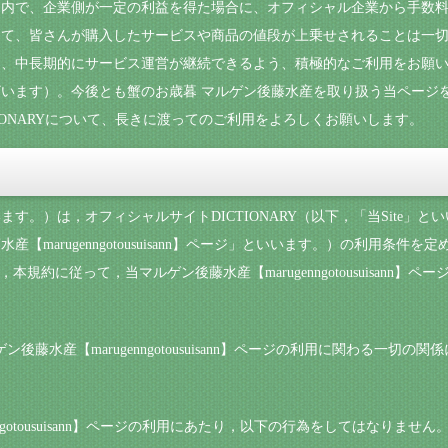
ト内で、企業側が一定の利益を得た場合に、オフィシャル企業から手数
て、皆さんが購入したサービスや商品の値段が上乗せされることは一切
、中長期的にサービス運営が継続できるよう、積極的なご利用をお願い
います）。今後とも蟹のお歳暮 マルゲン後藤水産を取り扱う当ページ
IONARYについて、長きに渡ってのご利用をよろしくお願いします。
す。）は，オフィシャルサイトDICTIONARY（以下，「当Site」
【marugenngotousuisann】ページ」といいます。）の利用条
本規約に従って，当マルゲン後藤水産【marugenngotousuisann】
ゲン後藤水産【marugenngotousuisann】ページの利用に関わる一切
nngotousuisann】ページの利用にあたり，以下の行為をしてはなりません