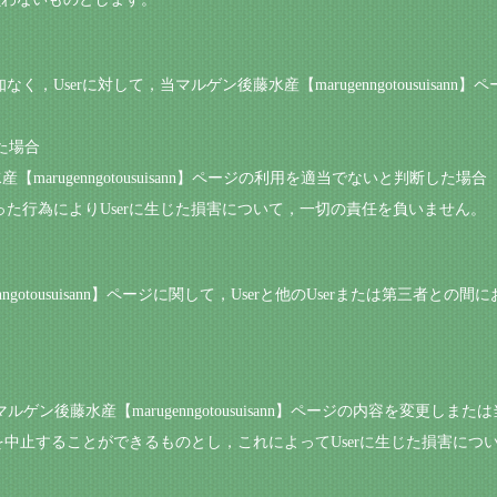
なく，Userに対して，当マルゲン後藤水産【marugenngotousuisa
た場合
【marugenngotousuisann】ページの利用を適当でないと判断した場合
行った行為によりUserに生じた損害について，一切の責任を負いません。
enngotousuisann】ページに関して，Userと他のUserまたは第三
マルゲン後藤水産【marugenngotousuisann】ページの内容を変更しま
】ページの提供を中止することができるものとし，これによってUserに生じた損害