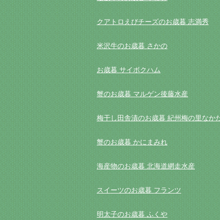
クアトロえびチーズのお歳暮 志満秀
米沢牛のお歳暮 さかの
お歳暮 サイボクハム
蟹のお歳暮 マルゲン後藤水産
梅干し田舎漬のお歳暮 紀州梅の里なか
蟹のお歳暮 かにまみれ
海産物のお歳暮 北海道網走水産
スイーツのお歳暮 フランツ
明太子のお歳暮 ふくや