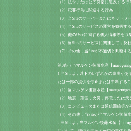
（1）法令または公序良俗に違反する行
（2）犯罪行為に関連する行為
（3）当Siteのサーバーまたはネット
（4）当Siteのサービスの運営を妨害
（5）他のUserに関する個人情報等を
（6）当Siteのサービスに関連して，
（7）その他，当Siteが不適切と判断す
第3条（当マルゲン後藤水産【marugenng
1.当Siteは，以下のいずれかの事由がある
たは一部の提供を停止または中断する
（1）当マルゲン後藤水産【marugenn
（2）地震，落雷，火災，停電または天災など
（3）コンピュータまたは通信回線等が
（4）その他，当Siteが当マルゲン後藤水産【
2.当Siteは，当マルゲン後藤水産【mar
について，理由を問わず一切の責任を